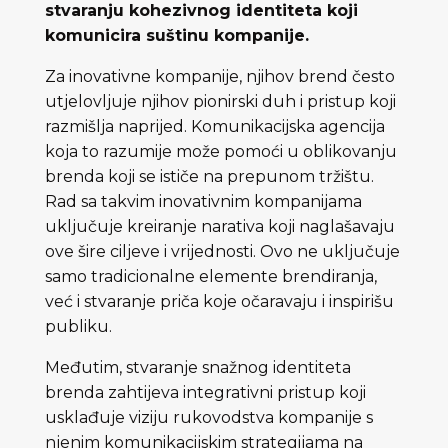
stvaranju kohezivnog identiteta koji
komunicira suštinu kompanije.
Za inovativne kompanije, njihov brend često
utjelovljuje njihov pionirski duh i pristup koji
razmišlja naprijed. Komunikacijska agencija
koja to razumije može pomoći u oblikovanju
brenda koji se ističe na prepunom tržištu.
Rad sa takvim inovativnim kompanijama
uključuje kreiranje narativa koji naglašavaju
ove šire ciljeve i vrijednosti. Ovo ne uključuje
samo tradicionalne elemente brendiranja,
već i stvaranje priča koje očaravaju i inspirišu
publiku.
Međutim, stvaranje snažnog identiteta
brenda zahtijeva integrativni pristup koji
usklađuje viziju rukovodstva kompanije s
njenim komunikacijskim strategijama na