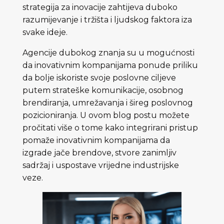
strategija za inovacije zahtijeva duboko
razumijevanje i tržišta i ljudskog faktora iza
svake ideje.
Agencije dubokog znanja su u mogućnosti
da inovativnim kompanijama ponude priliku
da bolje iskoriste svoje poslovne ciljeve
putem strateške komunikacije, osobnog
brendiranja, umrežavanja i šireg poslovnog
pozicioniranja. U ovom blog postu možete
pročitati više o tome kako integrirani pristup
pomaže inovativnim kompanijama da
izgrade jače brendove, stvore zanimljiv
sadržaj i uspostave vrijedne industrijske
veze.