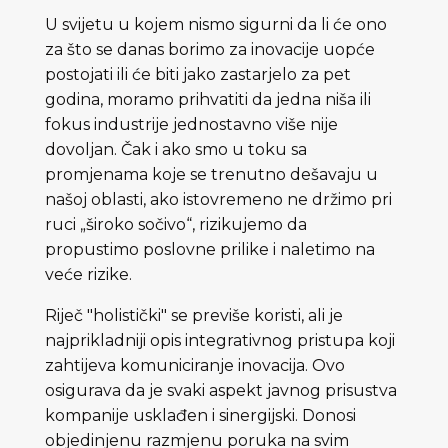
U svijetu u kojem nismo sigurni da li će ono
za što se danas borimo za inovacije uopće
postojati ili će biti jako zastarjelo za pet
godina, moramo prihvatiti da jedna niša ili
fokus industrije jednostavno više nije
dovoljan. Čak i ako smo u toku sa
promjenama koje se trenutno dešavaju u
našoj oblasti, ako istovremeno ne držimo pri
ruci „široko sočivo“, rizikujemo da
propustimo poslovne prilike i naletimo na
veće rizike.
Riječ "holistički" se previše koristi, ali je
najprikladniji opis integrativnog pristupa koji
zahtijeva komuniciranje inovacija. Ovo
osigurava da je svaki aspekt javnog prisustva
kompanije usklađen i sinergijski. Donosi
objedinjenu razmjenu poruka na svim