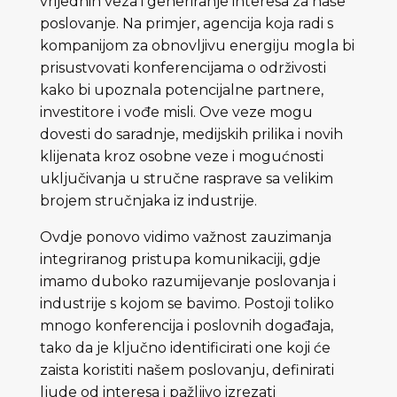
vrijednih veza i generiranje interesa za naše
poslovanje. Na primjer, agencija koja radi s
kompanijom za obnovljivu energiju mogla bi
prisustvovati konferencijama o održivosti
kako bi upoznala potencijalne partnere,
investitore i vođe misli. Ove veze mogu
dovesti do saradnje, medijskih prilika i novih
klijenata kroz osobne veze i mogućnosti
uključivanja u stručne rasprave sa velikim
brojem stručnjaka iz industrije.
Ovdje ponovo vidimo važnost zauzimanja
integriranog pristupa komunikaciji, gdje
imamo duboko razumijevanje poslovanja i
industrije s kojom se bavimo. Postoji toliko
mnogo konferencija i poslovnih događaja,
tako da je ključno identificirati one koji će
zaista koristiti našem poslovanju, definirati
ljude od interesa i pažljivo izrezati