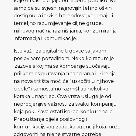
koje efikasno ciljaju određenu publiku. Ne
samo da su svjesni najnovijih tehnoloških
dostignuća i tržišnih trendova, već imaju i
temeljno razumijevanje ciljne grupe,
njihovog načina razmišljanja, konzumiranja
informacija i komunikacije.
Isto važi i za digitalne trgovce sa jakom
poslovnom pozadinom. Neko ko razumije
izazove s kojima se kompanije suočavaju
prilikom osiguravanja financiranja ili širenja
na nova tržišta moći će "uskočiti u njihove
cipele" i samostalno razmišljati nekoliko
koraka unaprijed. Ova vrsta usluge je od
neprocjenjive važnosti za svaku kompaniju
koja pokušava ostati ispred konkurencije.
Prepuštanje dijela poslovnog i
komunikacijskog zadatka agenciji koja može
odgovoriti na njene stvarne potrebe,