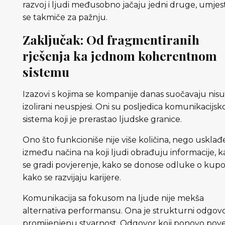
razvoj i ljudi međusobno jačaju jedni druge, umjes
se takmiče za pažnju.
Zaključak: Od fragmentiranih
rješenja ka jednom koherentnom
sistemu
Izazovi s kojima se kompanije danas suočavaju nis
izolirani neuspjesi. Oni su posljedica komunikacijsk
sistema koji je prerastao ljudske granice.
Ono što funkcioniše nije više količina, nego usklađ
između načina na koji ljudi obrađuju informacije, 
se gradi povjerenje, kako se donose odluke o kupov
kako se razvijaju karijere.
Komunikacija sa fokusom na ljude nije mekša
alternativa performansu. Ona je strukturni odgov
promijenjenu stvarnost. Odgovor koji ponovo pov