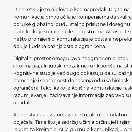
U početku je to djelovalo kao napredak. Digitalna
komunikacija omogućila je kompanijama da skalira
poruke globalno, budu stalno prisutne i dosegnu
publike koje su ranije bile nedostupne. Ali usput s
nešto promijenilo: komunikacija je postala nepreki
dok je ljudska pažnja ostala ograničena.
Digitalni prostor omogućava neograničen protok
informacija, ali ljudski mozak ne funkcioniše na isti 
Kognitivne studije već dugo pokazuju da su pažnja
pamćenje i sposobnost donošenja odluka biološki
ograničeni. Tako, kako je količina komunikacije rasl
razumijevanje i zadržavanje informacija zapravo su
opadali.
AI nije stvorila ovu neravnotežu, ali ju je dodatno
pojačala. Time što je sadržaj učinila bržim, jeftinijim 
lakšim za kreiranje, AI je gurnula komunikaciju pr