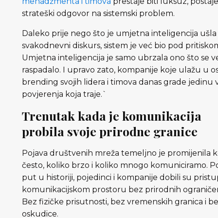
menadžmenta i timova
prestaje biti luksuz, postaj
strateški odgovor na sistemski problem.
Daleko prije nego što je umjetna inteligencija ušla
svakodnevni diskurs, sistem je već bio pod pritisko
Umjetna inteligencija je samo ubrzala ono što se v
raspadalo. I upravo zato, kompanije koje ulažu u o
brending svojih lidera i timova danas grade jedinu 
povjerenja koja traje.`
Trenutak kada je komunikacija
probila svoje prirodne granice
Pojava društvenih mreža temeljno je promijenila k
često, koliko brzo i koliko mnogo komuniciramo. Po
put u historiji, pojedinci i kompanije dobili su prist
komunikacijskom prostoru bez prirodnih ograničen
Bez fizičke prisutnosti, bez vremenskih granica i b
oskudice.