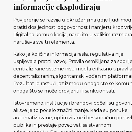
informacije eksplodiraju
Povjerenje se razvija u okruženjima gdje ljudi mo
pratiti dosljednost, odgovornost i namjeru kroz vri
Digitalna komunikacija, naročito u velikim razmjer
narušava sva tri elementa.
Kako je količina informacija rasla, regulativa nije
uspijevala pratiti razvoj. Pravila osmišljena za sporije
centralizirane sisteme nisu mogla efikasno upravlja
decentraliziranim, algoritamski vođenim platform
Rezultat je rastući jaz između onoga što se komunic
onoga što se može provjeriti ili sankcionisati.
Istovremeno, institucije i brendovi počeli su govoriti
ali sve je to počelo značiti manje. Kada su poruke
automatizovane, optimizirane i beskonačno ponavl
publika ih prestaje povezivati sa stvarnom