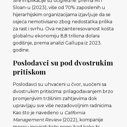
Šire implikacije su očigledne: prema MIT
Sloan-u (2023), više od 70% zaposlenih u
hijerarhijskim organizacijama izjavljuje da se
osjeća nemotivisano zbog nedostatka prilika
za rast i svrhu. Ova nezainteresovanost košta
globalnu ekonomiju 8,8 triliona dolara
godišnje, prema analizi Gallupa iz 2023.
godine.
Poslodavci su pod dvostrukim
pritiskom
Poslodavci su uhvaćeni u čvor, suočeni sa
dvostrukim pritiscima: prilagođavanjem brzo
promjenjivim tržišnim zahtjevima dok
upravljaju sve više nezadovoljnim radnicima.
Kao što je navedeno u
California
Management Review
(2022), kompanije
moraju inovirati brže nego ikad kako bi