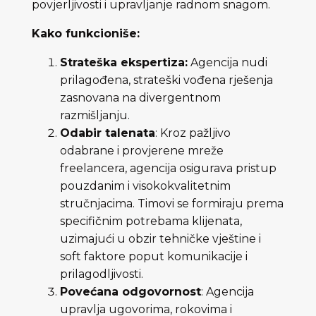
povjerljivosti i upravljanje radnom snagom.
Kako funkcioniše:
Strateška ekspertiza:
Agencija nudi
prilagođena, strateški vođena rješenja
zasnovana na divergentnom
razmišljanju.
Odabir talenata
: Kroz pažljivo
odabrane i provjerene mreže
freelancera, agencija osigurava pristup
pouzdanim i visokokvalitetnim
stručnjacima. Timovi se formiraju prema
specifičnim potrebama klijenata,
uzimajući u obzir tehničke vještine i
soft faktore poput komunikacije i
prilagodljivosti.
Povećana odgovornost
: Agencija
upravlja ugovorima, rokovima i