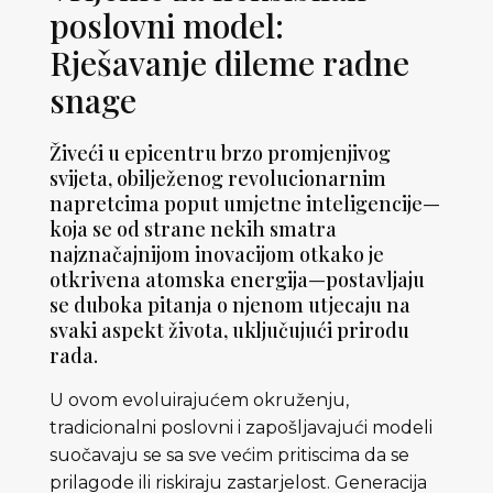
poslovni model:
Rješavanje dileme radne
snage
Živeći u epicentru brzo promjenjivog
svijeta, obilježenog revolucionarnim
napretcima poput umjetne inteligencije—
koja se od strane nekih smatra
najznačajnijom inovacijom otkako je
otkrivena atomska energija—postavljaju
se duboka pitanja o njenom utjecaju na
svaki aspekt života, uključujući prirodu
rada.
U ovom evoluirajućem okruženju,
tradicionalni poslovni i zapošljavajući modeli
suočavaju se sa sve većim pritiscima da se
prilagode ili riskiraju zastarjelost. Generacija