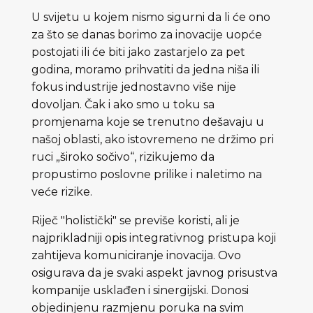
U svijetu u kojem nismo sigurni da li će ono
za što se danas borimo za inovacije uopće
postojati ili će biti jako zastarjelo za pet
godina, moramo prihvatiti da jedna niša ili
fokus industrije jednostavno više nije
dovoljan. Čak i ako smo u toku sa
promjenama koje se trenutno dešavaju u
našoj oblasti, ako istovremeno ne držimo pri
ruci „široko sočivo“, rizikujemo da
propustimo poslovne prilike i naletimo na
veće rizike.
Riječ "holistički" se previše koristi, ali je
najprikladniji opis integrativnog pristupa koji
zahtijeva komuniciranje inovacija. Ovo
osigurava da je svaki aspekt javnog prisustva
kompanije usklađen i sinergijski. Donosi
objedinjenu razmjenu poruka na svim