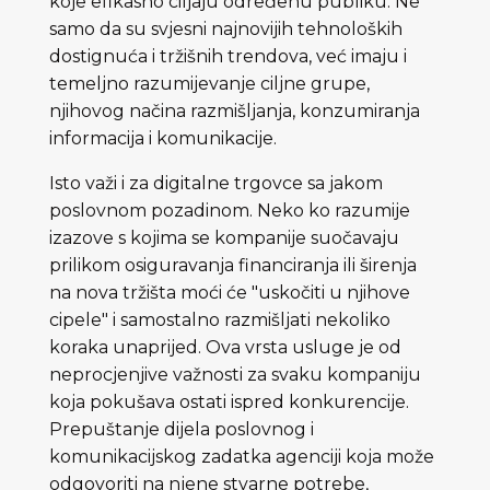
koje efikasno ciljaju određenu publiku. Ne
samo da su svjesni najnovijih tehnoloških
dostignuća i tržišnih trendova, već imaju i
temeljno razumijevanje ciljne grupe,
njihovog načina razmišljanja, konzumiranja
informacija i komunikacije.
Isto važi i za digitalne trgovce sa jakom
poslovnom pozadinom. Neko ko razumije
izazove s kojima se kompanije suočavaju
prilikom osiguravanja financiranja ili širenja
na nova tržišta moći će "uskočiti u njihove
cipele" i samostalno razmišljati nekoliko
koraka unaprijed. Ova vrsta usluge je od
neprocjenjive važnosti za svaku kompaniju
koja pokušava ostati ispred konkurencije.
Prepuštanje dijela poslovnog i
komunikacijskog zadatka agenciji koja može
odgovoriti na njene stvarne potrebe,