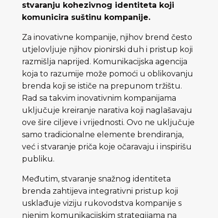
stvaranju kohezivnog identiteta koji
komunicira suštinu kompanije.
Za inovativne kompanije, njihov brend često
utjelovljuje njihov pionirski duh i pristup koji
razmišlja naprijed. Komunikacijska agencija
koja to razumije može pomoći u oblikovanju
brenda koji se ističe na prepunom tržištu.
Rad sa takvim inovativnim kompanijama
uključuje kreiranje narativa koji naglašavaju
ove šire ciljeve i vrijednosti. Ovo ne uključuje
samo tradicionalne elemente brendiranja,
već i stvaranje priča koje očaravaju i inspirišu
publiku.
Međutim, stvaranje snažnog identiteta
brenda zahtijeva integrativni pristup koji
usklađuje viziju rukovodstva kompanije s
njenim komunikacijskim strategijama na