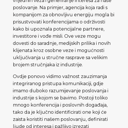
vrijednih veza i generiranje interesa za naše
poslovanje. Na primjer, agencija koja radi s
kompanijom za obnovljivu energiju mogla bi
prisustvovati konferencijama o održivosti
kako bi upoznala potencijalne partnere,
investitore i vođe misli. Ove veze mogu
dovesti do saradnje, medijskih prilika i novih
klijenata kroz osobne veze i mogućnosti
uključivanja u stručne rasprave sa velikim
brojem stručnjaka iz industrije.
Ovdje ponovo vidimo važnost zauzimanja
integriranog pristupa komunikaciji, gdje
imamo duboko razumijevanje poslovanja i
industrije s kojom se bavimo. Postoji toliko
mnogo konferencija i poslovnih događaja,
tako da je ključno identificirati one koji će
zaista koristiti našem poslovanju, definirati
ljude od interesa i pažljivo izrezati