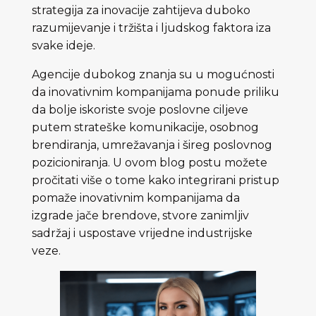
strategija za inovacije zahtijeva duboko
razumijevanje i tržišta i ljudskog faktora iza
svake ideje.
Agencije dubokog znanja su u mogućnosti
da inovativnim kompanijama ponude priliku
da bolje iskoriste svoje poslovne ciljeve
putem strateške komunikacije, osobnog
brendiranja, umrežavanja i šireg poslovnog
pozicioniranja. U ovom blog postu možete
pročitati više o tome kako integrirani pristup
pomaže inovativnim kompanijama da
izgrade jače brendove, stvore zanimljiv
sadržaj i uspostave vrijedne industrijske
veze.