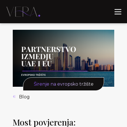
Širenje na evropsko tržište
Blog
Most povjerenja: