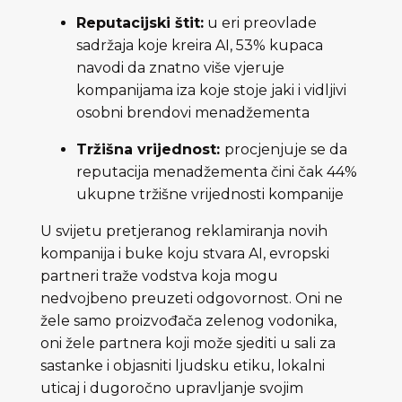
Reputacijski štit:
u eri preovlade
sadržaja koje kreira AI, 53% kupaca
navodi da znatno više vjeruje
kompanijama iza koje stoje jaki i vidljivi
osobni brendovi menadžementa
Tržišna vrijednost:
procjenjuje se da
reputacija menadžementa čini čak 44%
ukupne tržišne vrijednosti kompanije
U svijetu pretjeranog reklamiranja novih
kompanija i buke koju stvara AI, evropski
partneri traže vodstva koja mogu
nedvojbeno preuzeti odgovornost. Oni ne
žele samo proizvođača zelenog vodonika,
oni žele partnera koji može sjediti u sali za
sastanke i objasniti ljudsku etiku, lokalni
uticaj i dugoročno upravljanje svojim