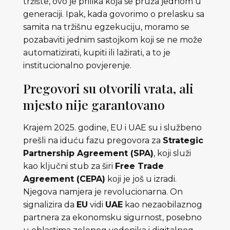
tržište, ovo je prilika koja se pruža jednom u
generaciji. Ipak, kada govorimo o prelasku sa
samita na tržišnu egzekuciju, moramo se
pozabaviti jednim sastojkom koji se ne može
automatizirati, kupiti ili lažirati, a to je
institucionalno povjerenje.
Pregovori su otvorili vrata, ali
mjesto nije garantovano
Krajem 2025. godine, EU i UAE su i službeno
prešli na iduću fazu pregovora za
Strategic
Partnership Agreement (SPA)
, koji služi
kao ključni stub za širi
Free Trade
Agreement (CEPA)
koji je još u izradi.
Njegova namjera je revolucionarna. On
signalizira da
EU
vidi
UAE
kao nezaobilaznog
partnera za ekonomsku sigurnost, posebno