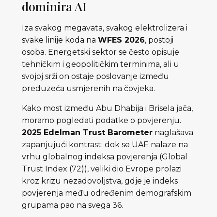
dominira AI
Iza svakog megavata, svakog elektrolizera i
svake linije koda na
WFES 2026
, postoji
osoba. Energetski sektor se često opisuje
tehničkim i geopolitičkim terminima, ali u
svojoj srži on ostaje poslovanje između
preduzeća usmjerenih na čovjeka.
Kako most između Abu Dhabija i Brisela jača,
moramo pogledati podatke o povjerenju.
2025 Edelman Trust Barometer
naglašava
zapanjujući kontrast: dok se UAE nalaze na
vrhu globalnog indeksa povjerenja (Global
Trust Index (72)), veliki dio Evrope prolazi
kroz krizu nezadovoljstva, gdje je indeks
povjerenja među određenim demografskim
grupama pao na svega 36.