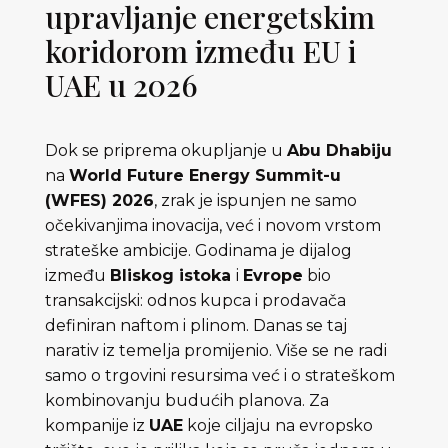
upravljanje energetskim
koridorom između EU i
UAE u 2026
Dok se priprema okupljanje u
Abu Dhabiju
na
World Future Energy Summit-u
(WFES) 2026
, zrak je ispunjen ne samo
očekivanjima inovacija, već i novom vrstom
strateške ambicije. Godinama je dijalog
između
Bliskog istoka
i
Evrope
bio
transakcijski: odnos kupca i prodavača
definiran naftom i plinom. Danas se taj
narativ iz temelja promijenio. Više se ne radi
samo o trgovini resursima već i o strateškom
kombinovanju budućih planova. Za
kompanije iz
UAE
koje ciljaju na evropsko