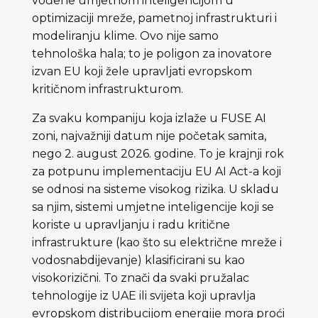
vođene umjetnom inteligencijom u
optimizaciji mreže, pametnoj infrastrukturi i
modeliranju klime. Ovo nije samo
tehnološka hala; to je poligon za inovatore
izvan EU koji žele upravljati evropskom
kritičnom infrastrukturom.
Za svaku kompaniju koja izlaže u FUSE AI
zoni, najvažniji datum nije početak samita,
nego 2. august 2026. godine. To je krajnji rok
za potpunu implementaciju EU AI Act-a koji
se odnosi na sisteme visokog rizika. U skladu
sa njim, sistemi umjetne inteligencije koji se
koriste u upravljanju i radu kritične
infrastrukture (kao što su električne mreže i
vodosnabdijevanje) klasificirani su kao
visokorizični. To znači da svaki pružalac
tehnologije iz UAE ili svijeta koji upravlja
evropskom distribucijom energije mora proći