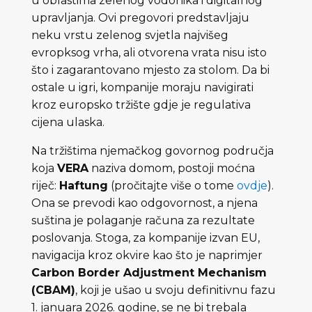
u oblastima zelenog vodonika i digitalnog
upravljanja. Ovi pregovori predstavljaju
neku vrstu zelenog svjetla najvišeg
evropksog vrha, ali otvorena vrata nisu isto
što i zagarantovano mjesto za stolom. Da bi
ostale u igri, kompanije moraju navigirati
kroz europsko tržište gdje je regulativa
cijena ulaska.
Na tržištima njemačkog govornog područja
koja
VERA
naziva domom, postoji moćna
riječ:
Haftung
(pročitajte više o tome
ovdje
).
Ona se prevodi kao odgovornost, a njena
suština je polaganje računa za rezultate
poslovanja. Stoga, za kompanije izvan EU,
navigacija kroz okvire kao što je naprimjer
Carbon Border Adjustment Mechanism
(CBAM)
, koji je ušao u svoju definitivnu fazu
1. januara 2026. godine, se ne bi trebala