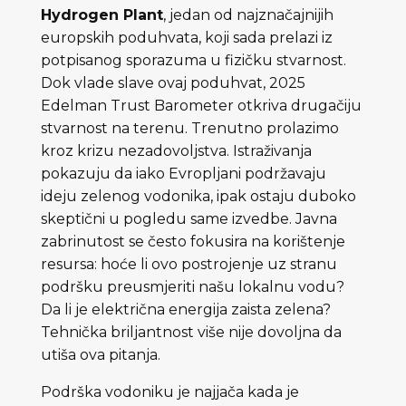
Hydrogen Plant
, jedan od najznačajnijih
europskih poduhvata, koji sada prelazi iz
potpisanog sporazuma u fizičku stvarnost.
Dok vlade slave ovaj poduhvat, 2025
Edelman Trust Barometer otkriva drugačiju
stvarnost na terenu. Trenutno prolazimo
kroz krizu nezadovoljstva. Istraživanja
pokazuju da iako Evropljani podržavaju
ideju zelenog vodonika, ipak ostaju duboko
skeptični u pogledu same izvedbe. Javna
zabrinutost se često fokusira na korištenje
resursa: hoće li ovo postrojenje uz stranu
podršku preusmjeriti našu lokalnu vodu?
Da li je električna energija zaista zelena?
Tehnička briljantnost više nije dovoljna da
utiša ova pitanja.
Podrška vodoniku je najjača kada je